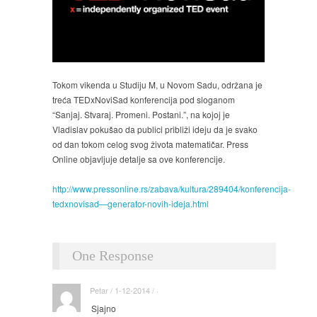
Tokom vikenda u Studiju M, u Novom Sadu, održana je
treća TEDxNoviSad konferencija pod sloganom
“Sanjaj. Stvaraj. Promeni. Postani.”, na kojoj je
Vladislav pokušao da publici približi ideju da je svako
od dan tokom celog svog života matematičar. Press
Online objavljuje detalje sa ove konferencije.
http://www.pressonline.rs/zabava/kultura/289404/konferencija-
tedxnovisad—generator-novih-ideja.html
One Response
Petar / 1-12-2014 / ·
Sjajno