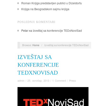
Roman Knjiga predstavljen publici u Dizeldorfu
Knjiga na Beogradskom sajmu knjiga
POSLEDNJI KOMENTARI
Petar
на
Izveštaj sa konferencije TEDxNoviSad
Browse:
Home
/
Izveštaj sa konferencije TEDxNoviSad
IZVEŠTAJ SA
KONFERENCIJE
TEDXNOVISAD
admin
/
25. октобар, 2013
/
1 Comment
/
Press