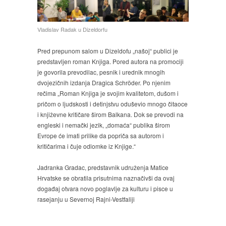
Vladislav Radak u Dizeldorfu
Pred prepunom salom u Dizeldofu „našoj“ publici je
predstavljen roman Knjiga. Pored autora na promociji
je govorila prevodilac, pesnik i urednik mnogih
dvojezičnih izdanja Dragica Schröder. Po njenim
rečima „Roman Knjiga je svojim kvalitetom, dušom i
pričom o ljudskosti i detinjstvu oduševio mnogo čitaoce
i književne kritičare širom Balkana. Dok se prevodi na
engleski i nemački jezik, „domaća“ publika širom
Evrope će imati prilike da popriča sa autorom i
kritičarima i čuje odlomke iz Knjige.“
Jadranka Gradac, predstavnik udruženja Matice
Hrvatske se obratila prisutnima naznačivši da ovaj
događaj otvara novo poglavlje za kulturu i pisce u
rasejanju u Severnoj Rajni-Vestfaliji