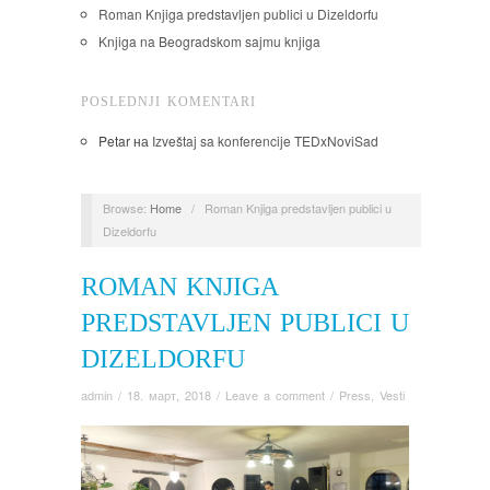
Roman Knjiga predstavljen publici u Dizeldorfu
Knjiga na Beogradskom sajmu knjiga
POSLEDNJI KOMENTARI
Petar
на
Izveštaj sa konferencije TEDxNoviSad
Browse:
Home
/
Roman Knjiga predstavljen publici u
Dizeldorfu
ROMAN KNJIGA
PREDSTAVLJEN PUBLICI U
DIZELDORFU
admin
/
18. март, 2018
/
Leave a comment
/
Press
,
Vesti