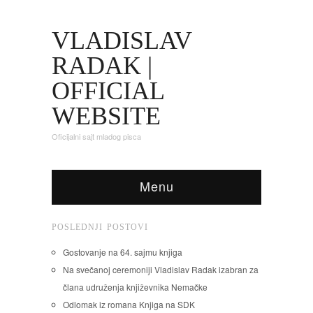
VLADISLAV
RADAK |
OFFICIAL
WEBSITE
Oficijalni sajt mladog pisca
Menu
POSLEDNJI POSTOVI
Gostovanje na 64. sajmu knjiga
Na svečanoj ceremoniji Vladislav Radak izabran za
člana udruženja književnika Nemačke
Odlomak iz romana Knjiga na SDK