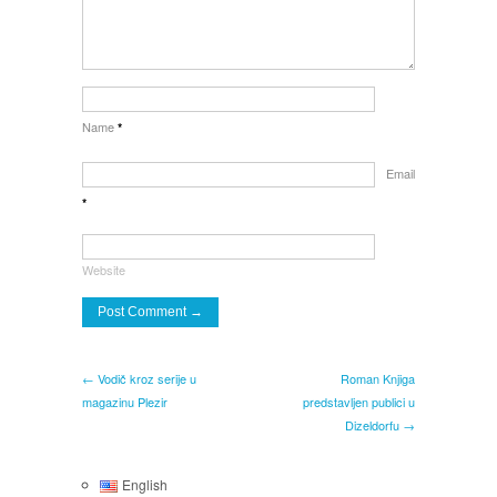
Name
*
Email
*
Website
← Vodič kroz serije u
Roman Knjiga
magazinu Plezir
predstavljen publici u
Dizeldorfu →
English