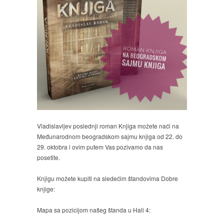
Vladislavljev poslednji roman Knjiga možete naći na
Međunarodnom beogradskom sajmu knjiga od 22. do
29. oktobra i ovim putem Vas pozivamo da nas
posetite.
Knjigu možete kupiti na sledećim štandovima Dobre
knjige:
Mapa sa pozicijom našeg štanda u Hali 4: