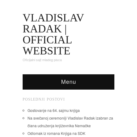
VLADISLAV
RADAK |
OFFICIAL
WEBSITE
Oficijalni sajt mladog pisca
Menu
POSLEDNJI POSTOVI
Gostovanje na 64. sajmu knjiga
Na svečanoj ceremoniji Vladislav Radak izabran za
člana udruženja književnika Nemačke
Odlomak iz romana Knjiga na SDK