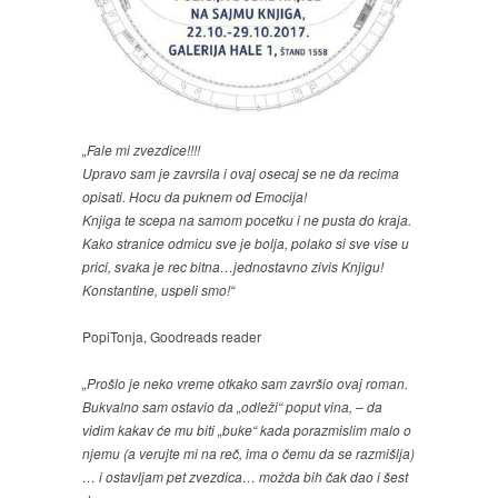
„Fale mi zvezdice!!!!
Upravo sam je zavrsila i ovaj osecaj se ne da recima
opisati. Hocu da puknem od Emocija!
Knjiga te scepa na samom pocetku i ne pusta do kraja.
Kako stranice odmicu sve je bolja, polako si sve vise u
prici, svaka je rec bitna…jednostavno zivis Knjigu!
Konstantine, uspeli smo!“
PopiTonja, Goodreads reader
„Prošlo je neko vreme otkako sam završio ovaj roman.
Bukvalno sam ostavio da „odleži“ poput vina, – da
vidim kakav će mu biti „buke“ kada porazmislim malo o
njemu (a verujte mi na reč, ima o čemu da se razmišlja)
… i ostavljam pet zvezdica… možda bih čak dao i šest