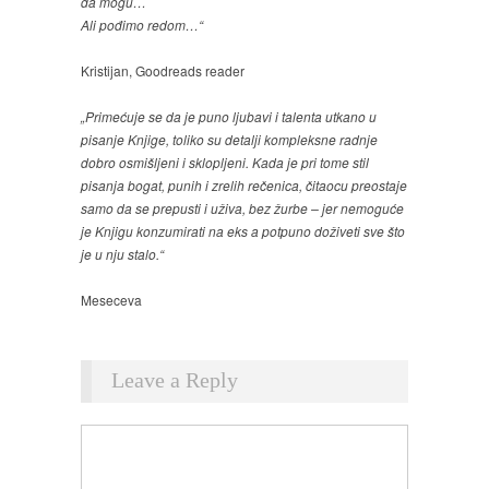
da mogu…
Ali pođimo redom…“
Kristijan, Goodreads reader
„Primećuje se da je puno ljubavi i talenta utkano u
pisanje Knjige, toliko su detalji kompleksne radnje
dobro osmišljeni i sklopljeni. Kada je pri tome stil
pisanja bogat, punih i zrelih rečenica, čitaocu preostaje
samo da se prepusti i uživa, bez žurbe – jer nemoguće
je Knjigu konzumirati na eks a potpuno doživeti sve što
je u nju stalo.“
Meseceva
Leave a Reply