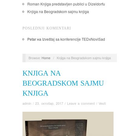
Roman Knjiga predstavljen publici u Dizeldorfu
Knjiga na Beogradskom sajmu knjiga
POSLEDNJI KOMENTARI
Petar
на
Izveštaj sa konferencije TEDxNoviSad
Browse:
Home
/
Knjiga na Beogradskom sajmu knjiga
KNJIGA NA
BEOGRADSKOM SAJMU
KNJIGA
admin
/
23. октобар, 2017
/
Leave a comment
/
Vesti