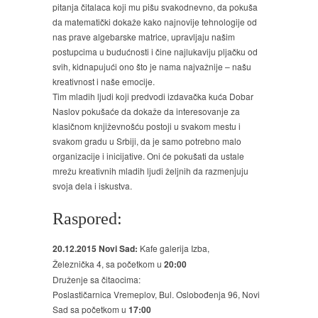
pitanja čitalaca koji mu pišu svakodnevno, da pokuša
da matematički dokaže kako najnovije tehnologije od
nas prave algebarske matrice, upravljaju našim
postupcima u budućnosti i čine najlukaviju pljačku od
svih, kidnapujući ono što je nama najvažnije – našu
kreativnost i naše emocije.
Tim mladih ljudi koji predvodi izdavačka kuća Dobar
Naslov pokušaće da dokaže da interesovanje za
klasičnom književnošću postoji u svakom mestu i
svakom gradu u Srbiji, da je samo potrebno malo
organizacije i inicijative. Oni će pokušati da ustale
mrežu kreativnih mladih ljudi željnih da razmenjuju
svoja dela i iskustva.
Raspored:
20.12.2015 Novi Sad:
Kafe galerija Izba,
Železnička 4, sa početkom u
20:00
Druženje sa čitaocima:
Poslastičarnica Vremeplov, Bul. Oslobođenja 96, Novi
Sad sa početkom u
17:00