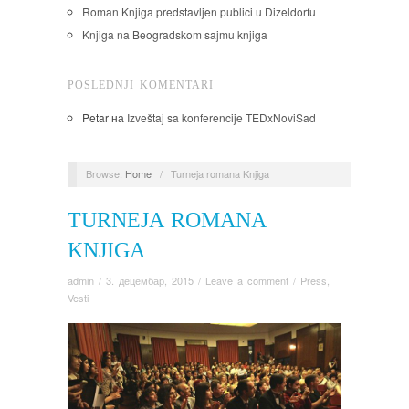
Roman Knjiga predstavljen publici u Dizeldorfu
Knjiga na Beogradskom sajmu knjiga
POSLEDNJI KOMENTARI
Petar
на
Izveštaj sa konferencije TEDxNoviSad
Browse:
Home
/
Turneja romana Knjiga
TURNEJA ROMANA
KNJIGA
admin
/
3. децембар, 2015
/
Leave a comment
/
Press
,
Vesti