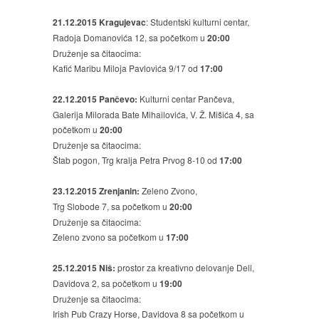
21.12.2015 Kragujevac
: Studentski kulturni centar,
Radoja Domanovića 12, sa početkom u
20:00
Druženje sa čitaocima:
Kafić Maribu Miloja Pavlovića 9/17 od
17:00
22.12.2015 Pančevo:
Kulturni centar Pančeva,
Galerija Milorada Bate Mihailovića, V. Ž. Mišića 4, sa
početkom u
20:00
Druženje sa čitaocima:
Štab pogon, Trg kralja Petra Prvog 8-10 od
17:00
23.12.2015 Zrenjanin:
Zeleno Zvono,
Trg Slobode 7, sa početkom u
20:00
Druženje sa čitaocima:
Zeleno zvono sa početkom u
17:00
25.12.2015 Niš:
prostor za kreativno delovanje Deli,
Davidova 2, sa početkom u
19:00
Druženje sa čitaocima:
Irish Pub Crazy Horse, Davidova 8 sa početkom u