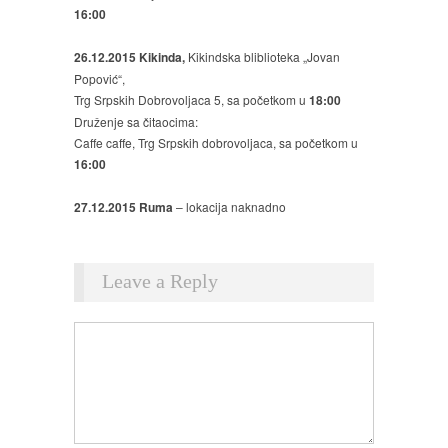
16:00
26.12.2015
Kikinda,
Kikindska bliblioteka „Jovan
Popović“,
Trg Srpskih Dobrovoljaca 5, sa početkom u
18:00
Druženje sa čitaocima:
Caffe caffe, Trg Srpskih dobrovoljaca, sa početkom u
16:00
27.12.2015 Ruma
– lokacija naknadno
Leave a Reply