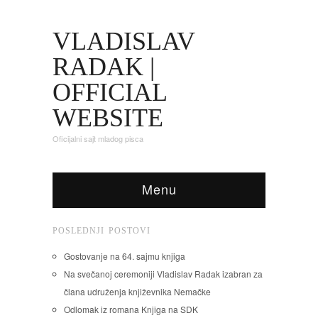
VLADISLAV
RADAK |
OFFICIAL
WEBSITE
Oficijalni sajt mladog pisca
Menu
POSLEDNJI POSTOVI
Gostovanje na 64. sajmu knjiga
Na svečanoj ceremoniji Vladislav Radak izabran za
člana udruženja književnika Nemačke
Odlomak iz romana Knjiga na SDK