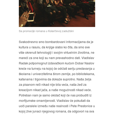
Sa promocije romana u Kolarčevoj zadužbini
Svakodnevno smo bombardovani informacijama da je
kultura u rasulu, da knjige slabo ko čita, da smo sve
više okrenuti tehnologiji i svojim virtuelnim životima, ne
mareći za one koji su nam prevashodno dati. Vladislav
Radak potpomognut izdavačkom kućom Dobar Naslov
kreće na turneju na kojoj će održati seriju predavanja u
školama i univerzitetima širom zemlje, po bibliotekama,
kafanama i trgovima da dokaže suprotno. Naša želja
za pisanom reči nikad nije bila veća, naša žeđ za
kreacijom nikad jača, a naše mogućnosti nikad veće.
Potreban nam je samo okidač koji će nas probuditi iz
morfijumske omamljenosti. Vladislav će pokušati da
uoči paralele između naše realnosti i Pete Prestonice u
kojoj žive junaci njegovog romana, da odgovori na sva