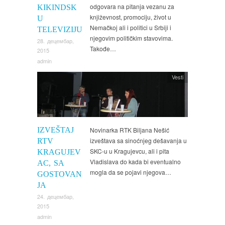
odgovara na pitanja vezanu za
KIKINDSK
književnost, promociju, život u
U
Nemačkoj ali i politici u Srbiji i
TELEVIZIJU
njegovim političkim stavovima.
28. децембар,
Takođe…
2015
admin
Vesti
IZVEŠTAJ
Novinarka RTK Biljana Nešić
izveštava sa sinoćnjeg dešavanja u
RTV
SKC-u u Kragujevcu, ali i pita
KRAGUJEV
Vladislava do kada bi eventualno
AC, SA
mogla da se pojavi njegova…
GOSTOVAN
JA
24. децембар,
2015
admin