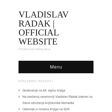
VLADISLAV
RADAK |
OFFICIAL
WEBSITE
Oficijalni sajt mladog pisca
Menu
POSLEDNJI POSTOVI
Gostovanje na 64. sajmu knjiga
Na svečanoj ceremoniji Vladislav Radak izabran za
člana udruženja književnika Nemačke
Odlomak iz romana Knjiga na SDK