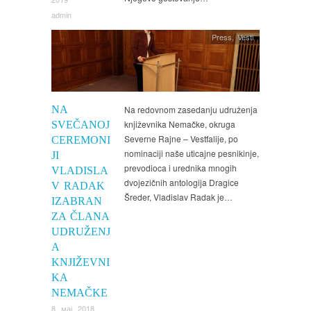
admin
Press
,
Vesti
NA
Na redovnom zasedanju udruženja
književnika Nemačke, okruga
SVEČANOJ
Severne Rajne – Vestfalije, po
CEREMONI
nominaciji naše uticajne pesnikinje,
JI
prevodioca i urednika mnogih
VLADISLA
dvojezičnih antologija Dragice
V RADAK
Šreder, Vladislav Radak je…
IZABRAN
ZA ČLANA
UDRUŽENJ
A
KNJIŽEVNI
KA
NEMAČKE
8. мај, 2018