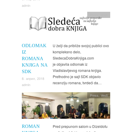
admin
Press
,
Vesti
ODLOMAK
U želji da približe svojoj publici ovo
kompleksno delo,
IZ
SledecaDobraKnjiga.com
ROMANA
je objavila odlomak iz
KNJIGA NA
Vladislavljevog romana knjiga.
SDK
Prethodno je sajt SDK objavio
8. април, 2018
recenziju romana, tvrdeći da…
admin
Press
,
Vesti
ROMAN
Pred prepunom salom u Dizeldofu