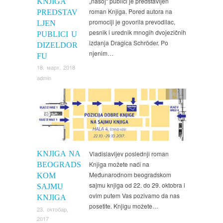
„našoj“ publici je predstavljen
KNJIGA
roman Knjiga. Pored autora na
PREDSTAV
promociji je govorila prevodilac,
LJEN
pesnik i urednik mnogih dvojezičnih
PUBLICI U
izdanja Dragica Schröder. Po
DIZELDOR
njenim…
FU
18. март, 2018
admin
Vesti
KNJIGA NA
Vladislavljev poslednji roman
Knjiga možete naći na
BEOGRADS
Međunarodnom beogradskom
KOM
sajmu knjiga od 22. do 29. oktobra i
SAJMU
ovim putem Vas pozivamo da nas
KNJIGA
posetite. Knjigu možete…
23. октобар,
2017