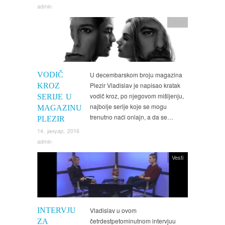
admin
Vesti
VODIČ
U decembarskom broju magazina
Plezir Vladislav je napisao kratak
KROZ
vodič kroz, po njegovom mišljenju,
SERIJE U
najbolje serije koje se mogu
MAGAZINU
trenutno naći onlajn, a da se…
PLEZIR
14. јануар, 2016
admin
Vesti
INTERVJU
Vladislav u ovom
četrdestpetominutnom intervjuu
ZA