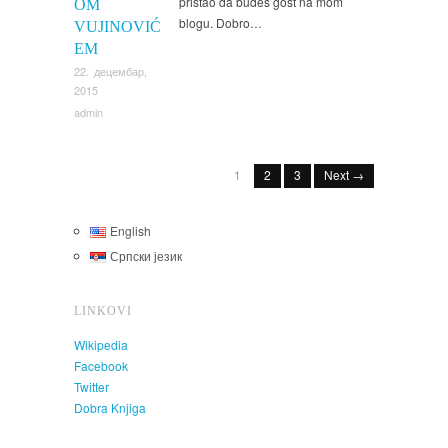
pristao da budeš gost na mom
OM
blogu. Dobro…
VUJINOVIĆ
EM
22. децембар,
2015
admin
1
2
3
Next →
English
Српски језик
LINKOVI
Wikipedia
Facebook
Twitter
Dobra Knjiga