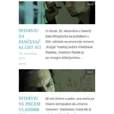
Vesti
INTERVJU
U utorak, 22. decembra u Galeriji
bate Mihajlovića sa početkom u
ZA
20h, održaće se promocija romana
PANČEVAČ
„Knjiga” mladog autora Vladislava
KI LIST 013
Radaka. Vladislav Radak je
23. децембар,
po mnogim kriterijumima…
2015
admin
Vesti
INTERVJU
Mi već živimo u paklu, sva sreća pa
imamo kompjutere da umremo
SA PISCEM
nesvesni. Vladislave, hvala što si
VLADIMIR