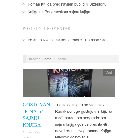
Roman Knjiga predstavljen publici u Dizeldorfu
Knjiga na Beogradskom sajmu knjiga
POSLEDNJI KOMENTARI
Petar
на
Izveštaj sa konferencije TEDxNoviSad
Browse:
Home
/
admin
Vesti
GOSTOVAN
Posle četiri godine Vladislav
Radak ponogo gostuje u Srbiji, na
JE NA 64.
međunarodnom beogradskom
SAJMU
sajmu knjiga gde će predstaviti
KNJIGA
novo izdanje svog romana Knjiga.
18. октобар,
Njegovo gostovanje…
2019