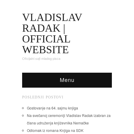
VLADISLAV
RADAK |
OFFICIAL
WEBSITE
Oficijalni sajt mladog pisca
Menu
POSLEDNJI POSTOVI
Gostovanje na 64. sajmu knjiga
Na svečanoj ceremoniji Vladislav Radak izabran za
člana udruženja književnika Nemačke
Odlomak iz romana Knjiga na SDK