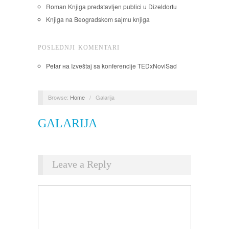
Roman Knjiga predstavljen publici u Dizeldorfu
Knjiga na Beogradskom sajmu knjiga
POSLEDNJI KOMENTARI
Petar
на
Izveštaj sa konferencije TEDxNoviSad
Browse:
Home
/
Galarija
GALARIJA
Leave a Reply